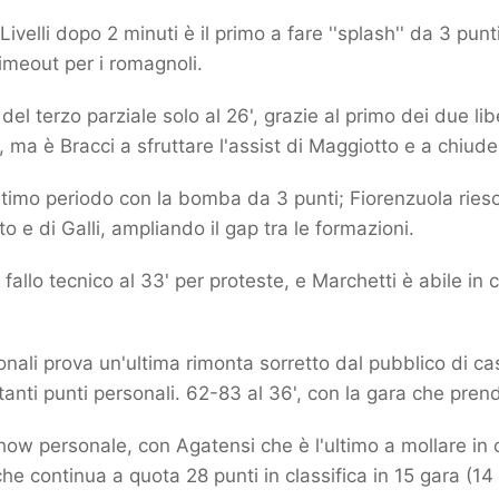
Livelli dopo 2 minuti è il primo a fare ''splash'' da 3 pun
timeout per i romagnoli.
el terzo parziale solo al 26', grazie al primo dei due libe
), ma è Bracci a sfruttare l'assist di Maggiotto e a chiuder
'ultimo periodo con la bomba da 3 punti; Fiorenzuola ries
 e di Galli, ampliando il gap tra le formazioni.
fallo tecnico al 33' per proteste, e Marchetti è abile in 
nali prova un'ultima rimonta sorretto dal pubblico di cas
anti punti personali. 62-83 al 36', con la gara che pren
show personale, con Agatensi che è l'ultimo a mollare in 
e continua a quota 28 punti in classifica in 15 gara (14 v