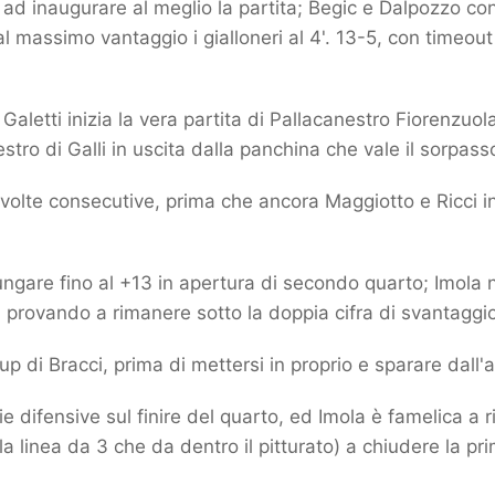
ad inaugurare al meglio la partita; Begic e Dalpozzo con 
al massimo vantaggio i gialloneri al 4'. 13-5, con timeo
Galetti inizia la vera partita di Pallacanestro Fiorenzuo
stro di Galli in uscita dalla panchina che vale il sorpasso 
volte consecutive, prima che ancora Maggiotto e Ricci in 
lungare fino al +13 in apertura di secondo quarto; Imola 
tro, provando a rimanere sotto la doppia cifra di svantaggio
up di Bracci, prima di mettersi in proprio e sparare dall'a
 difensive sul finire del quarto, ed Imola è famelica a r
la linea da 3 che da dentro il pitturato) a chiudere la pr