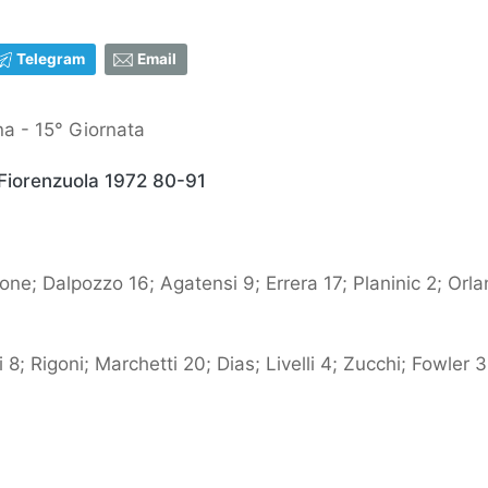
Telegram
Email
a - 15° Giornata
 Fiorenzuola 1972 80-91
ne; Dalpozzo 16; Agatensi 9; Errera 17; Planinic 2; Orlan
i 8; Rigoni; Marchetti 20; Dias; Livelli 4; Zucchi; Fowler 3