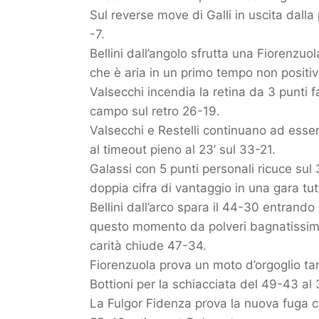
Sul reverse move di Galli in uscita dall
-7.
Bellini dall’angolo sfrutta una Fiorenzuol
che è aria in un primo tempo non positivo
Valsecchi incendia la retina da 3 punti 
campo sul retro 26-19.
Valsecchi e Restelli continuano ad esse
al timeout pieno al 23’ sul 33-21.
Galassi con 5 punti personali ricuce su
doppia cifra di vantaggio in una gara tutt
Bellini dall’arco spara il 44-30 entrand
questo momento da polveri bagnatissime. 
carità chiude 47-34.
Fiorenzuola prova un moto d’orgoglio targ
Bottioni per la schiacciata del 49-43 al 3
La Fulgor Fidenza prova la nuova fuga con 