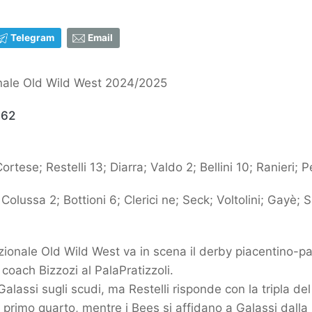
Telegram
Email
nale Old Wild West 2024/2025
-62
ortese; Restelli 13; Diarra; Valdo 2; Bellini 10; Ranieri; P
 Colussa 2; Bottioni 6; Clerici ne; Seck; Voltolini; Gayè; S
zionale Old Wild West va in scena il derby piacentino-pa
coach Bizzozi al PalaPratizzoli.
lassi sugli scudi, ma Restelli risponde con la tripla del 
l primo quarto, mentre i Bees si affidano a Galassi dalla lu