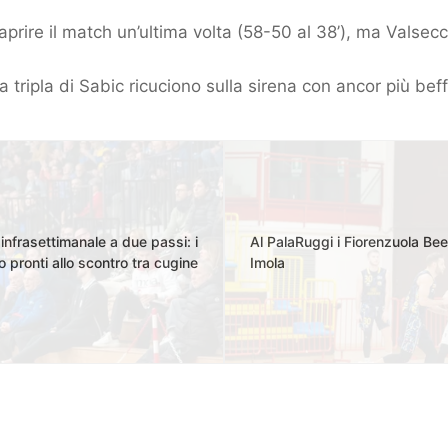
prire il match un’ultima volta (58-50 al 38’), ma Valsecchi
la tripla di Sabic ricuciono sulla sirena con ancor più be
infrasettimanale a due passi: i
Al PalaRuggi i Fiorenzuola Bee
 pronti allo scontro tra cugine
Imola