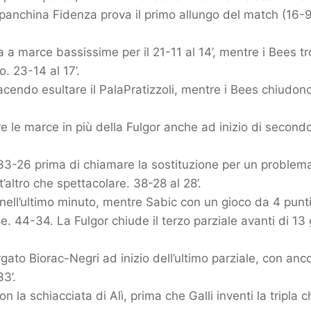
a panchina Fidenza prova il primo allungo del match (16-9
a a marce bassissime per il 21-11 al 14’, mentre i Bees tr
. 23-14 al 17’.
facendo esultare il PalaPratizzoli, mentre i Bees chiudo
re le marce in più della Fulgor anche ad inizio di seco
l 33-26 prima di chiamare la sostituzione per un problem
’altro che spettacolare. 38-28 al 28’.
o nell’ultimo minuto, mentre Sabic con un gioco da 4 pun
44-34. La Fulgor chiude il terzo parziale avanti di 13 g
ato Biorac-Negri ad inizio dell’ultimo parziale, con ancor
3’.
la schiacciata di Alì, prima che Galli inventi la tripla c