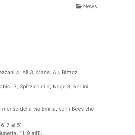
News
ezzani 4; Alì 3; Manè. All. Bizzozi
abic 17; Spizzichini 6; Negri 8; Redini
rmense della via Emilia, con i Bees che
6-7 al 5’.
netta. 11-9 all’8’.