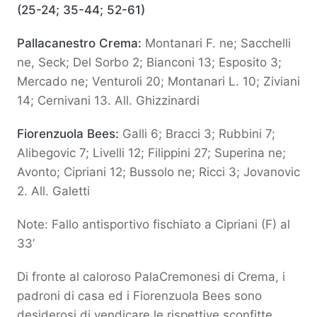
(25-24; 35-44; 52-61)
Pallacanestro Crema:
Montanari F. ne; Sacchelli
ne, Seck; Del Sorbo 2; Bianconi 13; Esposito 3;
Mercado ne; Venturoli 20; Montanari L. 10; Ziviani
14; Cernivani 13. All. Ghizzinardi
Fiorenzuola Bees:
Galli 6; Bracci 3; Rubbini 7;
Alibegovic 7; Livelli 12; Filippini 27; Superina ne;
Avonto; Cipriani 12; Bussolo ne; Ricci 3; Jovanovic
2. All. Galetti
Note: Fallo antisportivo fischiato a Cipriani (F) al
33’
Di fronte al caloroso PalaCremonesi di Crema, i
padroni di casa ed i Fiorenzuola Bees sono
desiderosi di vendicare le rispettive sconfitte