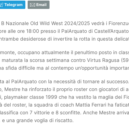
Telegram
Email
e B Nazionale Old Wild West 2024/2025 vedrà i Fiorenzu
 alle ore 18:00 presso il PalArquato di Castell’Arquato
ntrambe desiderose di invertire la rotta in questa delica
monte, occupano attualmente il penultimo posto in class
li maturata la scorsa settimana contro Virtus Ragusa (59-
Una sfida difficile ma al contempo un’opportunità importan
nta al PalArquato con la necessità di tornare al successo
Mestre ha rinforzato il proprio roster con giocatori di
ni, playmaker classe 1999 che ha vestito la maglia dei F
 del roster, la squadra di coach Mattia Ferrari ha fatic
assifica con 7 vittorie e 8 sconfitte. Anche Mestre arriv
e una grande voglia di riscatto.