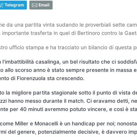
Telegram
Email
ne da una partita vinta sudando le proverbiali sette c
 importante trasferta in quel di Bertinoro contro la Gae
ostro ufficio stampa e ha tracciato un bilancio di quest
l'imbattibilità casalinga, un bel risultato che ci soddis
to allo scorso anno è stato sempre presente in massa e
mento di Fiorenzuola sta crescendo.
 migliore partita stagionale sotto il punto di vista d
zzi hanno messo durante il match. Ci eravamo detti, nei
te per 40 minuti avremmo potuto vincere, e così è st
come Miller e Monacelli è un handicap per noi; nonos
armi del genere, potenzialmente decisive, è davvero im