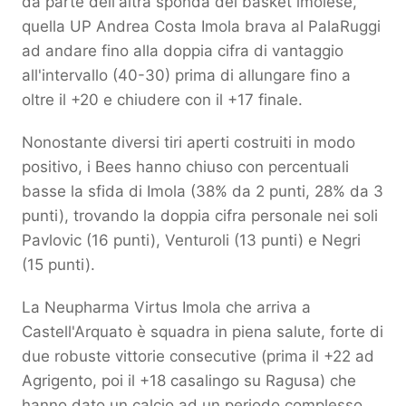
da parte dell'altra sponda del basket imolese,
quella UP Andrea Costa Imola brava al PalaRuggi
ad andare fino alla doppia cifra di vantaggio
all'intervallo (40-30) prima di allungare fino a
oltre il +20 e chiudere con il +17 finale.
Nonostante diversi tiri aperti costruiti in modo
positivo, i Bees hanno chiuso con percentuali
basse la sfida di Imola (38% da 2 punti, 28% da 3
punti), trovando la doppia cifra personale nei soli
Pavlovic (16 punti), Venturoli (13 punti) e Negri
(15 punti).
La Neupharma Virtus Imola che arriva a
Castell'Arquato è squadra in piena salute, forte di
due robuste vittorie consecutive (prima il +22 ad
Agrigento, poi il +18 casalingo su Ragusa) che
hanno dato un calcio ad un periodo complesso