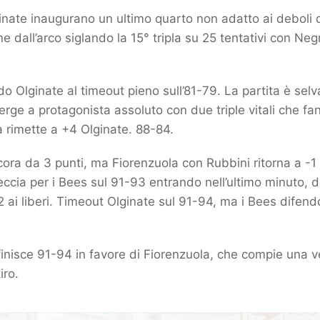
ginate inaugurano un ultimo quarto non adatto ai deboli di
dall’arco siglando la 15° tripla su 25 tentativi con Negr
endo Olginate al timeout pieno sull’81-79. La partita è s
 erge a protagonista assoluto con due triple vitali che fa
 rimette a +4 Olginate. 88-84.
ncora da 3 punti, ma Fiorenzuola con Rubbini ritorna a -1
 freccia per i Bees sul 91-93 entrando nell’ultimo minuto,
 2 ai liberi. Timeout Olginate sul 91-94, ma i Bees dife
i finisce 91-94 in favore di Fiorenzuola, che compie una
iro.