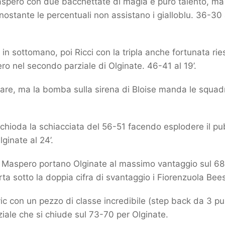
aspero con due bacchettate di magia e puro talento, ma 
onostante le percentuali non assistano i gialloblu. 36-30 a
ot in sottomano, poi Ricci con la tripla anche fortunata ri
 nel secondo parziale di Olginate. 46-41 al 19’.
ciare, ma la bomba sulla sirena di Bloise manda le squad
c inchioda la schiacciata del 56-51 facendo esplodere il p
lginate al 24’.
e Maspero portano Olginate al massimo vantaggio sul 68-5
ta sotto la doppia cifra di svantaggio i Fiorenzuola Bees
ic con un pezzo di classe incredibile (step back da 3 pu
ziale che si chiude sul 73-70 per Olginate.