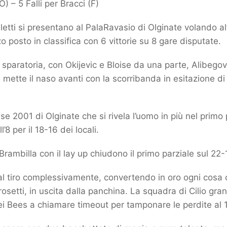
O) – 5 Falli per Bracci (F)
letti si presentano al PalaRavasio di Olginate volando al
rzo posto in classifica con 6 vittorie su 8 gare disputate.
a sparatoria, con Okijevic e Bloise da una parte, Alibegovic
 mette il naso avanti con la scorribanda in esitazione di 
e 2001 di Olginate che si rivela l’uomo in più nel primo p
’8 per il 18-16 dei locali.
rambilla con il lay up chiudono il primo parziale sul 22-
 tiro complessivamente, convertendo in oro ogni cosa 
rosetti, in uscita dalla panchina. La squadra di Cilio gr
 Bees a chiamare timeout per tamponare le perdite al 12