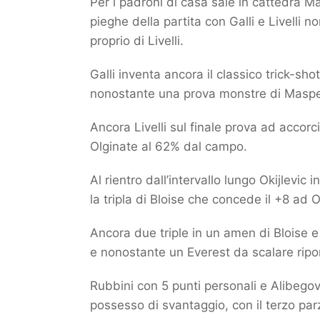
Per i padroni di casa sale in cattedra M
pieghe della partita con Galli e Livelli n
proprio di Livelli.
Galli inventa ancora il classico trick-sh
nonostante una prova monstre di Maspero
Ancora Livelli sul finale prova ad accor
Olginate al 62% dal campo.
Al rientro dall’intervallo lungo Okijlevi
la tripla di Bloise che concede il +8 ad O
Ancora due triple in un amen di Bloise 
e nonostante un Everest da scalare ripor
Rubbini con 5 punti personali e Alibegov
possesso di svantaggio, con il terzo par