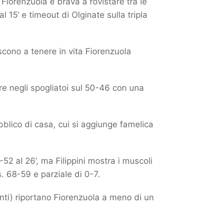
Fiorenzuola è brava a rovistare tra le
l 15’ e timeout di Olginate sulla tripla
escono a tenere in vita Fiorenzuola
re negli spogliatoi sul 50-46 con una
ubblico di casa, cui si aggiunge famelica
2 al 26’, ma Filippini mostra i muscoli
. 68-59 e parziale di 0-7.
nti) riportano Fiorenzuola a meno di un