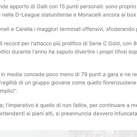
rande apporto di Galli con 15 punti personali: sono proprio
 nella D-League statunitense e Monacelli ancora ai box d
neli e Carella i maggiori terminali offensivi, sfoderando 
 record per l'attacco più prolifico di Serie C Gold, con 8
ici durante l'anno ha saputo divertire i propri tifosi sop
n media concede poco meno di 79 punti a gara e ne reali
 fragilità di un gruppo giovane come quello fiorenzuolan
plici''.
a; l'imperativo è quello di non fallire, per continuare a 
ontendenti ai piani alti, si preannuncia davvero infuocata